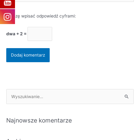
Proszę wpisać odpowiedź cyframi:
dwa + 2 =
S
z
u
Najnowsze komentarze
k
a
j