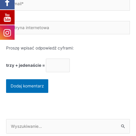
E-
mail*
Witryna
internetowa
Proszę wpisać odpowiedź cyframi:
trzy + jedenaście =
S
z